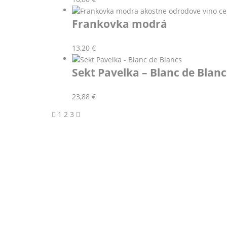
Frankovka modrá
13,20
€
Sekt Pavelka – Blanc de Blanc
23,88
€
1
2
3