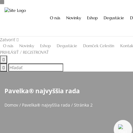
O nás
Novinky
Eshop
Degustácie
D
Zatvoriť
O nás
Novinky
Eshop
Degustácie
Domček Celestín
Kontak
PRIHLÁSIŤ / REGISTROVAŤ
Pavelka® najvyššia rada
Domov
/
Pavelka® najvyššia rada
/ Stránka 2