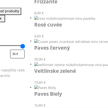
Frizzante
26
výsledkov
ovať produkty
8,40
€
Rosé cuvée
9,60
€
Paves červený
30,00
€
Veltlínske zelené
ia
 najvyššia rada
 archív
10,80
€
Paves Biely
16,80
€