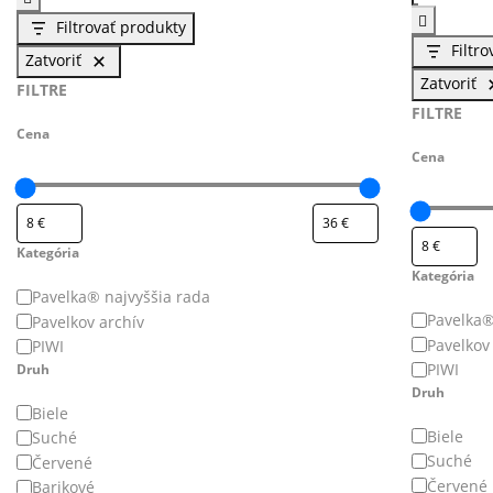
Filtrovať produkty
Filtr
Zatvoriť
Zatvoriť
FILTRE
FILTRE
Cena
Cena
Kategória
Kategória
Kategória
Pavelka® najvyššia rada
Kategór
Pavelka®
Pavelkov archív
Pavelkov
PIWI
PIWI
Druh
Druh
Druh
Biele
Druh
Biele
Suché
Suché
Červené
Červené
Barikové