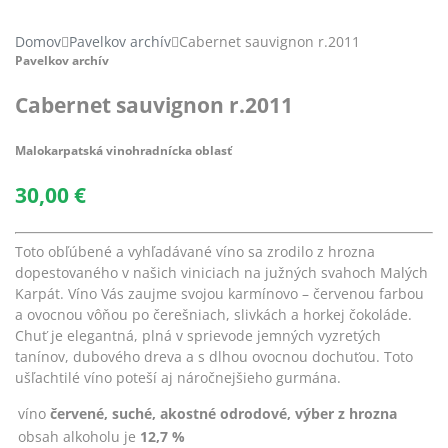
Domov
Pavelkov archív
Cabernet sauvignon r.2011
Pavelkov archív
Cabernet sauvignon r.2011
Malokarpatská vinohradnícka oblasť
30,00
€
Toto obľúbené a vyhľadávané víno sa zrodilo z hrozna
dopestovaného v našich viniciach na južných svahoch Malých
Karpát. Víno Vás zaujme svojou karmínovo – červenou farbou
a ovocnou vôňou po čerešniach, slivkách a horkej čokoláde.
Chuť je elegantná, plná v sprievode jemných vyzretých
tanínov, dubového dreva a s dlhou ovocnou dochuťou. Toto
ušľachtilé víno poteší aj náročnejšieho gurmána.
víno
červené, suché, akostné odrodové, výber z hrozna
obsah alkoholu je
12,7 %