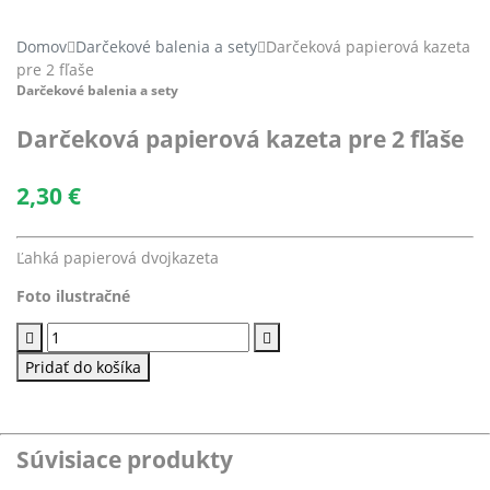
Domov
Darčekové balenia a sety
Darčeková papierová kazeta
pre 2 fľaše
Darčekové balenia a sety
Darčeková papierová kazeta pre 2 fľaše
2,30
€
Ľahká papierová dvojkazeta
Foto ilustračné
množstvo
Darčeková
Pridať do košíka
papierová
kazeta
pre
2
Súvisiace produkty
fľaše