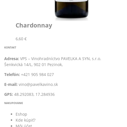
Chardonnay
6,60
€
KONTAKT
Adresa:
VPS – Vinohradníctvo PAVELKA A SYN, s.r.o.
Šenkvická 14/L, 902 01 Pezinok,
Telefón:
+421 905 984 027
E-mail:
vino@pavelkavino.sk
GPS:
48.292083, 17.284936
NAKUPOVANIE
Eshop
Kde kúpiť?
Môj účet