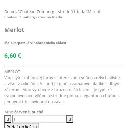
Domov
Chateau Zumberg - stredná trieda
Merlot
Chateau Zumberg - stredná trieda
Merlot
Malokarpatská vinohradnícka oblasť
6,60
€
MERLOT
Víno sýtej rubínovej farby s intenzívnou vôňou zrelých sliviek
a višní v čokoláde. V chuti je plné a zamatovo hladké s dlhým
záverom. Víno vyrobené z hrozna našich viníc. Je typické
svojou ovocnou vôňou a stredne plnou, elegantnou chuťou s
jemnými trieslovinami na záver.
víno
červené, suché
množstvo
Merlot
Pridať do košíka