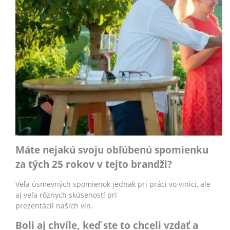
Máte nejakú svoju obľúbenú spomienku
za tých 25 rokov v tejto brandži?
Veľa úsmevných spomienok jednak pri práci vo vinici, ale
aj veľa rôznych skúseností pri
prezentácii našich vín.
Boli aj chvíle, keď ste to chceli vzdať a