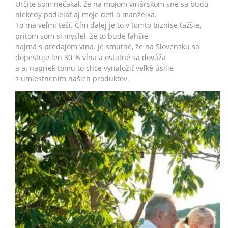
Určite som nečakal, že na mojom vinárskom sne sa budú
niekedy podieľať aj moje deti a manželka.
To ma veľmi teší. Čím ďalej je to v tomto biznise ťažšie,
pritom som si myslel, že to bude ľahšie,
najmä s predajom vína. Je smutné, že na Slovensku sa
dopestuje len 30 % vína a ostatné sa dováža
a aj napriek tomu to chce vynaložiť veľké úsilie
s umiestnením našich produktov.