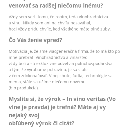
venovať sa radšej niečomu inému?
Vždy som veril tomu, čo robím, teda vinohradníctvu
a vínu. Nikdy som ani na chvíľu nezaváhal,
hoci vždy prídu chvíle, keď všetkého máte plné zuby.
Čo Vás ženie vpred?
Motivácia je, že sme viacgeneračná firma, že to má kto po
mne prebrať. Vinohradníctvo a vinárstvo
vždy boli a sú exkluzívne odvetvia poľnohospodárstva
a tým, že vyrábame potravinu, je sa stále
v čom zdokonaľovať. Víno, chute, ľudia, technológie sa
menia, stále sa učíme niečomu novému
(bio produkcia).
Myslíte si, že výrok – In vino veritas (Vo
víne je pravda) je trefná? Máte aj vy
nejaký svoj
obľúbený výrok či citát?