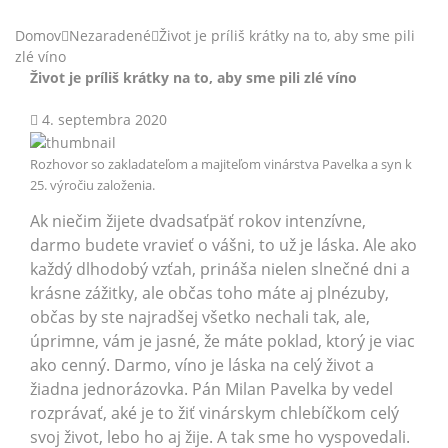
Domov
Nezaradené
Život je príliš krátky na to, aby sme pili
zlé víno
Život je príliš krátky na to, aby sme pili zlé víno
4. septembra 2020
Rozhovor so zakladateľom a majiteľom vinárstva Pavelka a syn k
25. výročiu založenia.
Ak niečim žijete dvadsaťpäť rokov intenzívne,
darmo budete vravieť o vášni, to už je láska. Ale ako
každý dlhodobý vzťah, prináša nielen slnečné dni a
krásne zážitky, ale občas toho máte aj plné
zuby,
občas by ste najradšej všetko nechali tak, ale,
úprimne, vám je jasné, že máte poklad, ktorý je viac
ako cenný. Darmo, víno je láska na celý život a
žiadna jednorázovka.
Pán Milan Pavelka by vedel
rozprávať, aké je to žiť vinárskym chlebíčkom celý
svoj život, lebo ho aj žije. A tak sme ho vyspovedali.