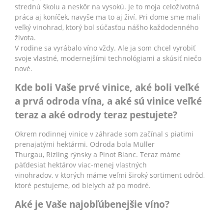
strednú školu a neskôr na vysokú. Je to moja celoživotná
práca aj koníček, navyše ma to aj živí. Pri dome sme mali
veľký vinohrad, ktorý bol súčasťou nášho každodenného
života.
V rodine sa vyrábalo víno vždy. Ale ja som chcel vyrobiť
svoje vlastné, modernejšími technológiami a skúsiť niečo
nové.
Kde boli Vaše prvé vinice, aké boli veľké
a prvá odroda vína, a aké sú vinice veľké
teraz a aké odrody teraz pestujete?
Okrem rodinnej vinice v záhrade som začínal s piatimi
prenajatými hektármi. Odroda bola Müller
Thurgau, Rizling rýnsky a Pinot Blanc. Teraz máme
päťdesiat hektárov viac-menej vlastných
vinohradov, v ktorých máme veľmi široký sortiment odrôd,
ktoré pestujeme, od bielych až po modré.
Aké je Vaše najobľúbenejšie víno?