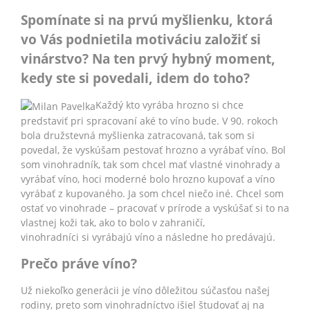
Spomínate si na prvú myšlienku, ktorá
vo Vás podnietila motiváciu založiť si
vinárstvo? Na
ten prvý hybný moment,
kedy ste si povedali, idem do toho?
Každý kto vyrába hrozno si chce
predstaviť pri spracovaní aké to víno bude. V 90. rokoch
bola družstevná myšlienka zatracovaná, tak som si
povedal, že vyskúšam pestovať hrozno a vyrábať víno. Bol
som vinohradník, tak som chcel mať vlastné vinohrady a
vyrábať víno, hoci moderné bolo hrozno kupovať a víno
vyrábať z kupovaného. Ja som chcel niečo iné. Chcel som
ostať vo vinohrade – pracovať v prírode a vyskúšať si to na
vlastnej koži tak, ako to bolo v zahraničí,
vinohradníci si vyrábajú víno a následne ho predávajú.
Prečo práve víno?
Už niekoľko generácii je víno dôležitou súčasťou našej
rodiny, preto som vinohradníctvo išiel študovať aj na