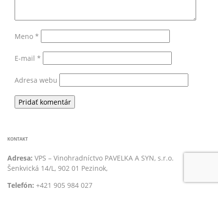
Meno
*
E-mail
*
Adresa webu
KONTAKT
Adresa:
VPS – Vinohradníctvo PAVELKA A SYN, s.r.o.
Šenkvická 14/L, 902 01 Pezinok,
Telefón:
+421 905 984 027
E-mail:
vino@pavelkavino.sk