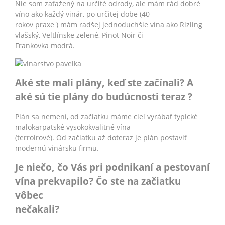
Nie som zaťažený na určité odrody, ale mám rád dobré
víno ako každý vinár, po určitej dobe (40
rokov praxe ) mám radšej jednoduchšie vína ako Rizling
vlašský, Veltlínske zelené, Pinot Noir či
Frankovka modrá.
Aké ste mali plány, keď ste začínali? A
aké sú tie plány do budúcnosti teraz ?
Plán sa nemení, od začiatku máme cieľ vyrábať typické
malokarpatské vysokokvalitné vína
(terroirové). Od začiatku až doteraz je plán postaviť
modernú vinársku firmu.
Je niečo, čo Vás pri podnikaní a pestovaní
vína prekvapilo? Čo ste na začiatku
vôbec
nečakali?